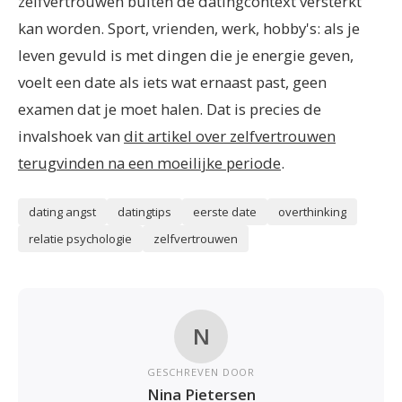
zelfvertrouwen buiten de datingcontext versterkt
kan worden. Sport, vrienden, werk, hobby's: als je
leven gevuld is met dingen die je energie geven,
voelt een date als iets wat ernaast past, geen
examen dat je moet halen. Dat is precies de
invalshoek van
dit artikel over zelfvertrouwen
terugvinden na een moeilijke periode
.
dating angst
datingtips
eerste date
overthinking
relatie psychologie
zelfvertrouwen
N
GESCHREVEN DOOR
Nina Pietersen