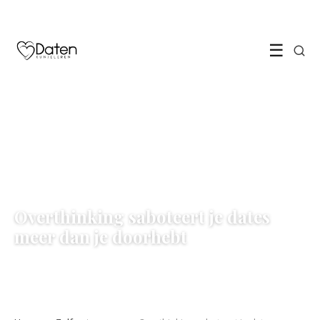
☰
ZELFVERTROUWEN
Overthinking saboteert je dates
meer dan je doorhebt
8 June 2026
·
5 min leestijd