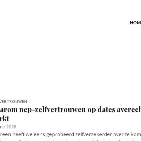
HOM
FVERTROUWEN
arom nep-zelfvertrouwen op dates averec
rkt
une 2026
reen heeft weleens geprobeerd zelfverzekerder over te ko