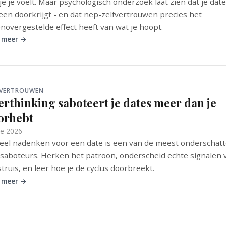
je je voelt. Maar psychologisch onderzoek laat zien dat je date
en doorkrijgt - en dat nep-zelfvertrouwen precies het
novergestelde effect heeft van wat je hoopt.
 meer →
FVERTROUWEN
erthinking saboteert je dates meer dan je
orhebt
ne 2026
eel nadenken voor een date is een van de meest onderschat
saboteurs. Herken het patroon, onderscheid echte signalen 
truis, en leer hoe je de cyclus doorbreekt.
 meer →