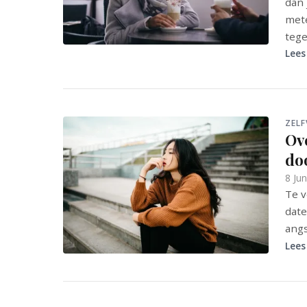
dan 
mete
tege
Lees
ZEL
Ov
do
8 Ju
Te v
date
angs
Lees