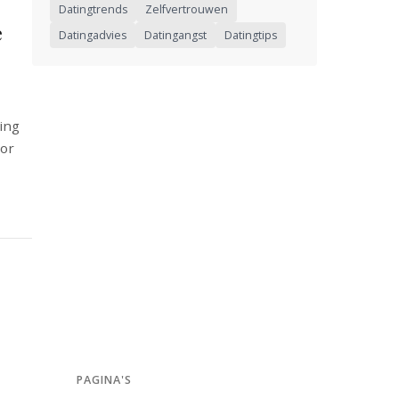
Datingtrends
Zelfvertrouwen
e
Datingadvies
Datingangst
Datingtips
ing
oor
PAGINA'S