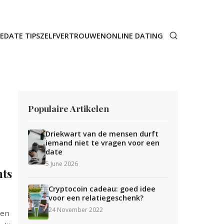
E
DATE TIPS
ZELFVERTROUWEN
ONLINE DATING
Populaire Artikelen
Driekwart van de mensen durft
iemand niet te vragen voor een
date
5 June 2026
hts
Cryptocoin cadeau: goed idee
voor een relatiegeschenk?
24 November 2022
men