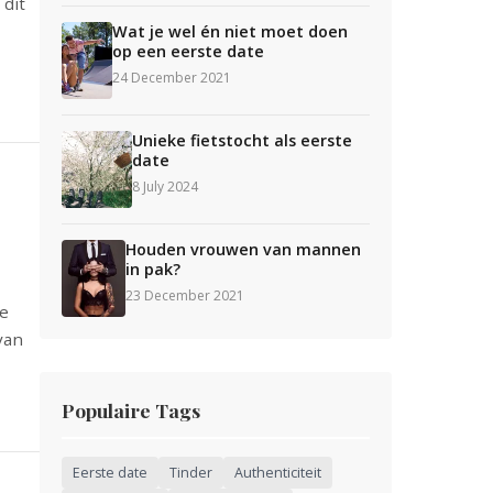
 dit
Wat je wel én niet moet doen
op een eerste date
24 December 2021
Unieke fietstocht als eerste
date
8 July 2024
Houden vrouwen van mannen
in pak?
23 December 2021
te
van
Populaire Tags
Eerste date
Tinder
Authenticiteit