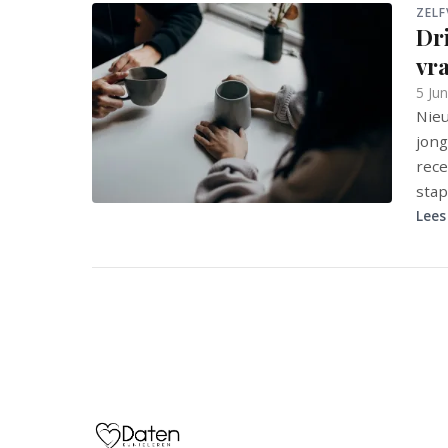
ZEL
Dr
vr
5 Ju
Nieu
jong
rece
stap
Lees