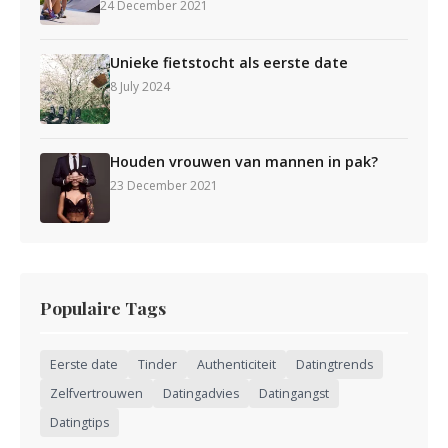
24 December 2021
Unieke fietstocht als eerste date
8 July 2024
Houden vrouwen van mannen in pak?
23 December 2021
Populaire Tags
Eerste date
Tinder
Authenticiteit
Datingtrends
Zelfvertrouwen
Datingadvies
Datingangst
Datingtips